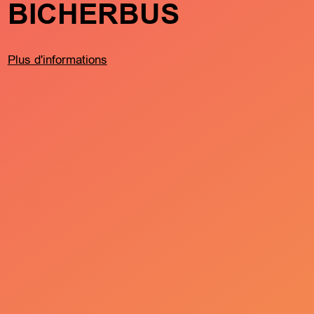
BICHERBUS
FRËND
MÄTCH
BARTR
Plus d'informations
KLIERF
Plus d'informations