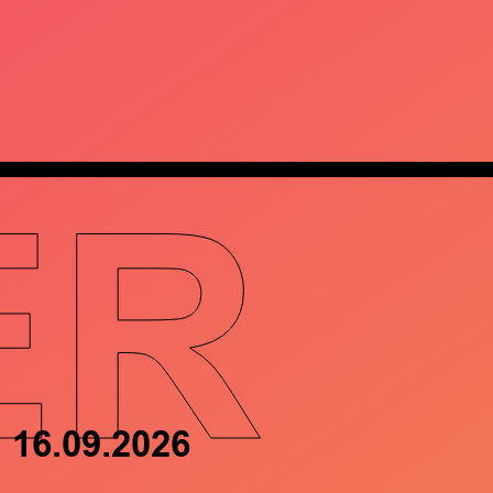
ER
16.09.2026
17.09.202