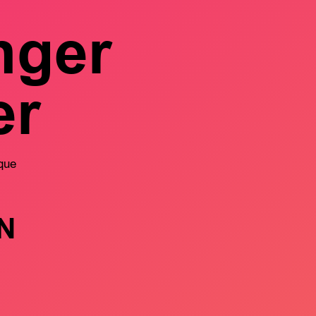
nger
er
que
N