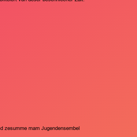
band zesumme mam Jugendensembel