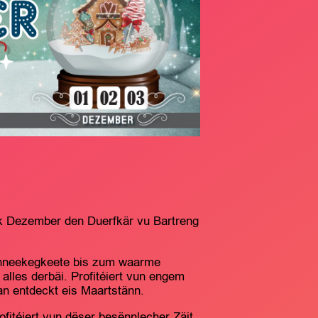
nk Dezember den Duerfkär vu Bartreng
chneekegkeete bis zum waarme
alles derbäi. Profitéiert vun engem
n entdeckt eis Maartstänn.
ofitéiert vun dëser besënnlecher Zäit.