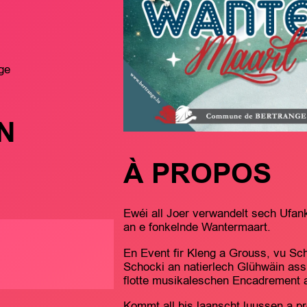
ge
N
À PROPOS
Ewéi all Joer verwandelt sech Ufa
an e fonkelnde Wantermaart.
En Event fir Kleng a Grouss, vu S
Schocki an natierlech Glühwäin ass 
flotte musikaleschen Encadrement a
Kommt all bis laanscht luussen a pr