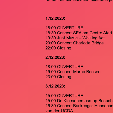
1.12.2023:
18:00 OUVERTURE
18:30 Concert SEA am Centre Atert
19:30 Just Music – Walking Act
20:00 Concert Charlotte Bridge
22:00 Closing
2.12.2023:
18:00 OUVERTURE
19:00 Concert Marco Boesen
23:00 Closing
3.12.2023:
15:00 OUVERTURE
15:00 De Kleeschen ass op Besuch
16:30 Concert Bartrenger Hunne
vun der UGDA