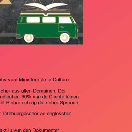
iv vum Ministère de la Culture.
icher aus allen Domainen. Déi
ndlecher. 90% vun de Clientë léinen
cht Bicher och op däitscher Sprooch.
r, lëtzbuergescher an englescher
a-z.lu vun den Dokumenter