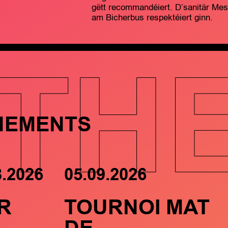
gëtt recommandéiert. D’sanitär Me
am Bicherbus respektéiert ginn.
TH
NEMENTS
8.2026
05.09.2026
R
TOURNOI MAT