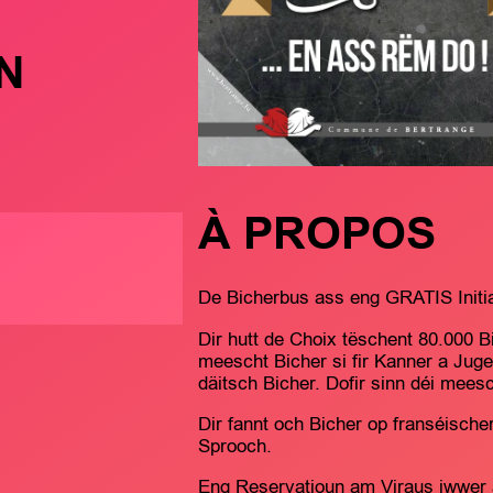
N
À PROPOS
De Bicherbus ass eng GRATIS Initiat
Dir hutt de Choix tëschent 80.000 B
meescht Bicher si fir Kanner a Juge
däitsch Bicher. Dofir sinn déi mees
Dir fannt och Bicher op franséische
Sprooch.
Eng Reservatioun am Viraus iwwer 