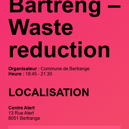
Bartreng –
Waste
reduction
Organisateur :
Commune de Bertrange
Heure :
18:45 - 21:30
LOCALISATION
Centre Atert
13 Rue Atert
8051 Bertrange