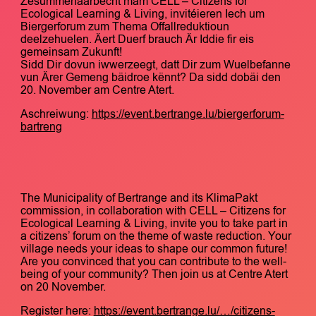
Zesummenaarbecht mam CELL – Citizens for
Ecological Learning & Living, invitéieren Iech um
Biergerforum zum Thema Offallreduktioun
deelzehuelen. Äert Duerf brauch Är Iddie fir eis
gemeinsam Zukunft!
Sidd Dir dovun iwwerzeegt, datt Dir zum Wuelbefanne
vun Ärer Gemeng bäidroe kënnt? Da sidd dobäi den
20. November am Centre Atert.
Aschreiwung:
https://event.bertrange.lu/biergerforum-
bartreng
The Municipality of Bertrange and its KlimaPakt
commission, in collaboration with CELL – Citizens for
Ecological Learning & Living, invite you to take part in
a citizens’ forum on the theme of waste reduction. Your
village needs your ideas to shape our common future!
Are you convinced that you can contribute to the well-
being of your community? Then join us at Centre Atert
on 20 November.
Register here:
https://event.bertrange.lu/…/citizens-