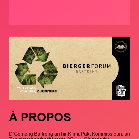
À PROPOS
D’Gemeng Bartreng an hir KlimaPakt Kommissioun, an