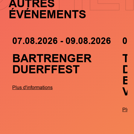
AUTRES
ÉVÉNEMENTS
07.08.2026 - 09.08.2026
05
BARTRENGER
T
DUERFFEST
D
B
V
Plus d'informations
Plus 