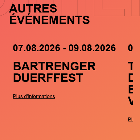
AUTRES
ÉVÉNEMENTS
07.08.2026 - 09.08.2026
05
BARTRENGER
T
DUERFFEST
D
B
V
Plus d'informations
Plus 