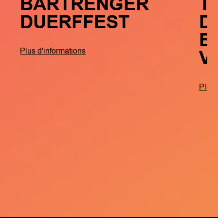
BARTRENGER
T
DUERFFEST
D
B
V
Plus d'informations
Plus 