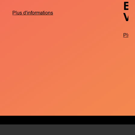
B
V
Plus d'informations
Plus 