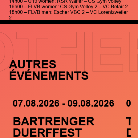
14h00 – U19 women: RSR Walfer – CS Gym Volley
16h00 – FLVB women: CS Gym Volley 2 – VC Belair 2
18h00 – FLVB men: Escher VBC 2 – VC Lorentzweiler
2
OTHE
AUTRES
ÉVÉNEMENTS
07.08.2026 - 09.08.2026
05
BARTRENGER
T
DUERFFEST
D