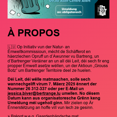
À PROPOS
🇱🇺 Op Initiativ vun der Natur- an
Ëmweltkommissioun, mécht de Schäfferot en
häerzlechen Opruff un d’Awunner vu Bartreng, un
d’Bartrenger Veräiner an un all déi Leit, déi sech fir eng
propper Ëmwelt asetze wëllen, un der Aktioun „Grouss
Botz“ um Bartrenger Territoire deel ze huelen.
Déi Leit, déi wëlle matmaachen, solle sech
wannechgelift virum 7. Mäerz 2025 ënnert der
Nummer 26 312-337 oder per E-Mail un
jessica.biver@bertrange.lu
umellen. No dësem
Datum kann aus organisatoresche Grënn keng
Umeldung méi ugeholl ginn.
Mir zielen op Är
Ënnerstëtzung an hoffe vill vun Iech ze gesinn.
» Bréngt w.e.g. Gaardenhändsche mat