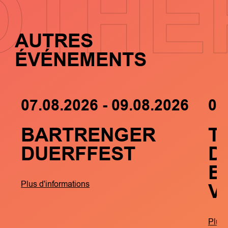
OTHE
AUTRES
ÉVÉNEMENTS
07.08.2026 - 09.08.2026
05
BARTRENGER
T
DUERFFEST
D
B
V
Plus d'informations
Plus 