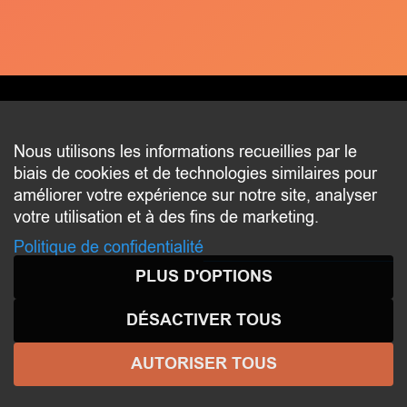
CONTACT
Nous utilisons les informations recueillies par le
biais de cookies et de technologies similaires pour
2 beim Schlass
améliorer votre expérience sur notre site, analyser
L-8058 Bertrange
votre utilisation et à des fins de marketing.
communication@bertrange.lu
Politique de confidentialité
PLUS D'OPTIONS
DÉSACTIVER TOUS
AUTORISER TOUS
© 2026 ENJOY
BERTRANGE
- Tous droits réservés -
Aspects légaux
-
Politique de confidentialité