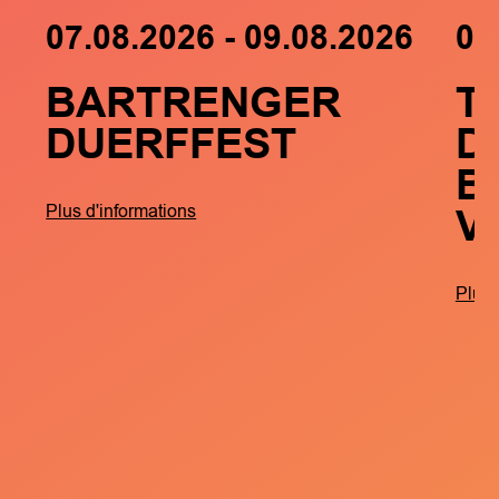
07.08.2026 - 09.08.2026
05
BARTRENGER
T
DUERFFEST
D
B
V
Plus d'informations
Plus 