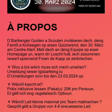
À PROPOS
D’Bartrenger Guiden a Scouten invitéieren dech, deng
Famill a Kolleegen op eisen Quizowend, den 30. März
am Centre Atert. Mell dech an deng Equipe op eiser
Homepage un, wann dir Loscht hutt, iech zesummen
iwwert spannend Froen de Kapp ze zerbriechen.
⚜ Wou a bis wéini muss ech mech umellen?
Umeldung iwwer lgsbartreng.lu
D’Umeldungen sinn bis den 23.03.2024 op.
⚜ Wéivill kascht et?
Präis inklusive Iessen (Pakalu): 20€ pro Persoun.
Et gëtt och eng vegetaresch Optioun.
⚜ Wéivill Leit kënne maximal pro Team matmachen ?
Gespillt gëtt a Gruppe vun 4-6 erwuessene Leit.