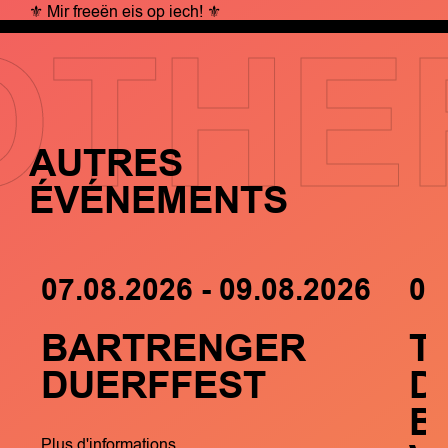
⚜ Mir freeën eis op iech! ⚜
OTHE
AUTRES
ÉVÉNEMENTS
07.08.2026 - 09.08.2026
05
BARTRENGER
T
DUERFFEST
D
B
Plus d'informations