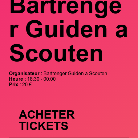
Bartrenge
r Guiden a
Scouten
Organisateur :
Bartrenger Guiden a Scouten
Heure :
18:30 - 00:00
Prix :
20 €
ACHETER
TICKETS