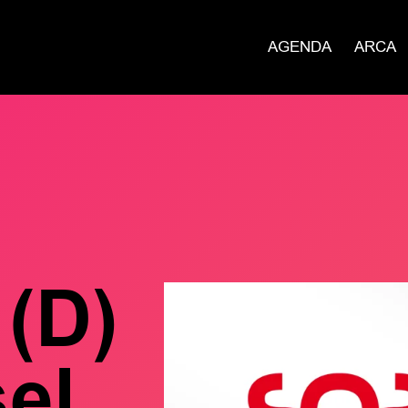
AGENDA
ARCA
 (D)
el