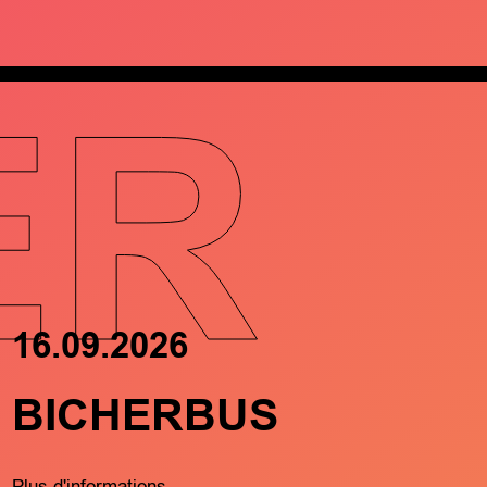
ER
16.09.2026
17.09.202
BICHERBUS
FRËND
MÄTCH
Plus d'informations