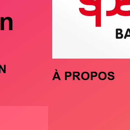
rn
N
À PROPOS