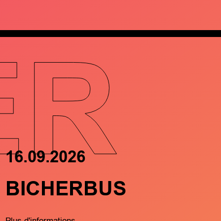
ER
16.09.2026
17.09.202
BICHERBUS
FRËND
MÄTCH
Plus d'informations