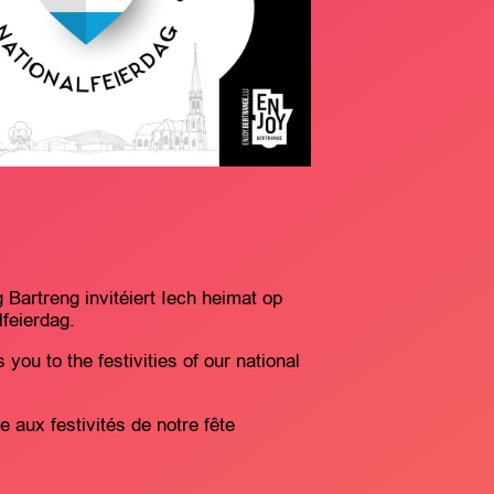
Bartreng invitéiert Iech heimat op
feierdag.
you to the festivities of our national
e aux festivités de notre fête