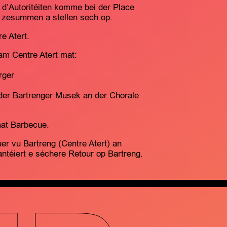
n d’Autoritéiten komme bei der Place
 zesummen a stellen sech op.
e Atert.
am Centre Atert mat:
rger
der Bartrenger Musek an der Chorale
mat Barbecue.
uer vu Bartreng (Centre Atert) an
téiert e séchere Retour op Bartreng.