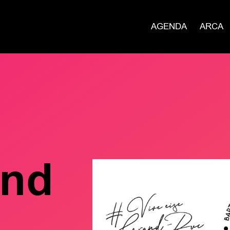
AGENDA
ARCA
end