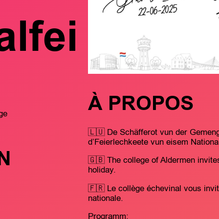
lfei
À PROPOS
ge
🇱🇺 De Schäfferot vun der Gemeng 
d’Feierlechkeete vun eisem National
N
🇬🇧 The college of Aldermen invites 
holiday.
🇫🇷 Le collège échevinal vous invit
nationale.
Programm: