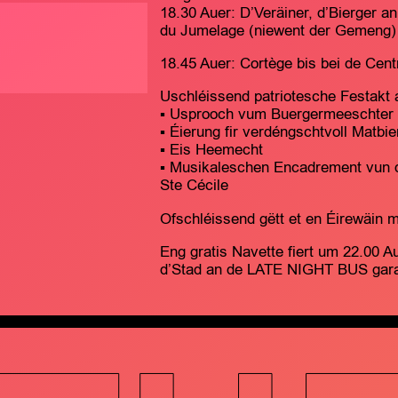
18.30 Auer: D’Veräiner, d’Bierger a
du Jumelage (niewent der Gemeng)
18.45 Auer: Cortège bis bei de Centr
Uschléissend patriotesche Festakt 
▪️ Usprooch vum Buergermeeschter
▪️ Éierung fir verdéngschtvoll Matbie
▪️ Eis Heemecht
▪️ Musikaleschen Encadrement vun 
Ste Cécile
Ofschléissend gëtt et en Éirewäin 
Eng gratis Navette fiert um 22.00 A
d’Stad an de LATE NIGHT BUS garan