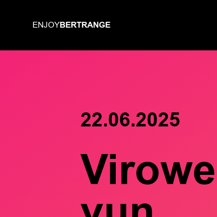
BERTRANGE
ENJOY
22.06.2025
Virow
vun