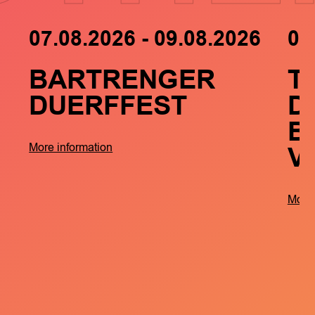
07.08.2026 - 09.08.2026
05
BARTRENGER
T
DUERFFEST
D
B
V
More information
More 