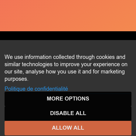
CONTACT
We use information collected through cookies and
similar technologies to improve your experience on
2 beim Schlass
our site, analyse how you use it and for marketing
L-8058 Bertrange
purposes.
communication@bertrange.lu
Politique de confidentialité
MORE OPTIONS
DISABLE ALL
ALLOW ALL