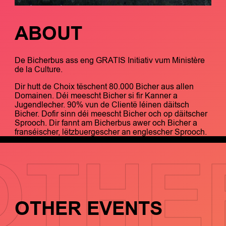
ABOUT
De Bicherbus ass eng GRATIS Initiativ vum Ministère
de la Culture.
Dir hutt de Choix tëschent 80.000 Bicher aus allen
Domainen. Déi meescht Bicher si fir Kanner a
Jugendlecher. 90% vun de Clientë léinen däitsch
Bicher. Dofir sinn déi meescht Bicher och op däitscher
Sprooch. Dir fannt am Bicherbus awer och Bicher a
franséischer, lëtzbuergescher an englescher Sprooch.
OTHE
OTHER EVENTS